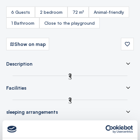
6 Guests
2 bedroom
72 m²
Animal-friendly
1 Bathroom
Close to the playground
Show on map
Description
Facilities
sleeping arrangements
price list