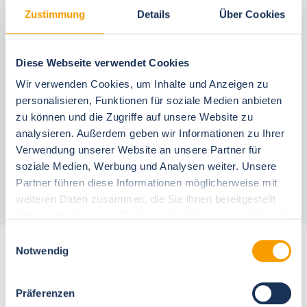
Zustimmung
Details
Über Cookies
Diese Webseite verwendet Cookies
Included in your booking
Wir verwenden Cookies, um Inhalte und Anzeigen zu
best price guarantee
personalisieren, Funktionen für soziale Medien anbieten
Reserve free of charge for 24 hours
zu können und die Zugriffe auf unsere Website zu
30 Tage vor Anreise kostenfrei stornieren
analysieren. Außerdem geben wir Informationen zu Ihrer
Flexible arrival and departure 24/7
Verwendung unserer Website an unsere Partner für
Personal consultations
Fast, direct on-site support
soziale Medien, Werbung und Analysen weiter. Unsere
Partner führen diese Informationen möglicherweise mit
weiteren Daten zusammen, die Sie ihnen bereitgestellt
haben oder die sie im Rahmen Ihrer Nutzung der Dienste
gesammelt haben.
Einwilligungsauswahl
More accommodations for 6 people
Notwendig
Präferenzen