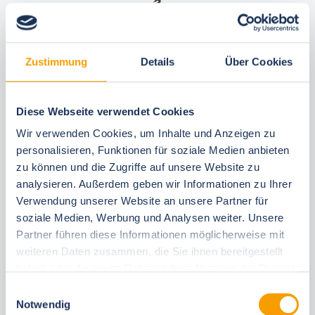
2 Ratings
Zustimmung
Details
Über Cookies
price list
Diese Webseite verwendet Cookies
Wir verwenden Cookies, um Inhalte und Anzeigen zu
personalisieren, Funktionen für soziale Medien anbieten
Included in your booking
zu können und die Zugriffe auf unsere Website zu
analysieren. Außerdem geben wir Informationen zu Ihrer
best price guarantee
Verwendung unserer Website an unsere Partner für
Reserve free of charge for 24 hours
soziale Medien, Werbung und Analysen weiter. Unsere
30 Tage vor Anreise kostenfrei stornieren
Flexible arrival and departure 24/7
Partner führen diese Informationen möglicherweise mit
Personal consultations
weiteren Daten zusammen, die Sie ihnen bereitgestellt
Fast, direct on-site support
haben oder die sie im Rahmen Ihrer Nutzung der Dienste
gesammelt haben.
Einwilligungsauswahl
Notwendig