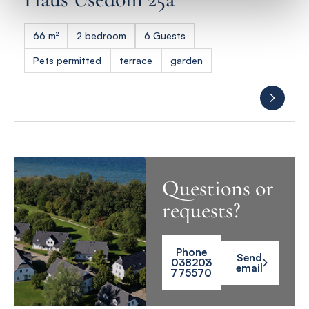
66 m²
2 bedroom
6 Guests
Pets permitted
terrace
garden
Questions or
requests?
Phone
Send
038203
email
775570