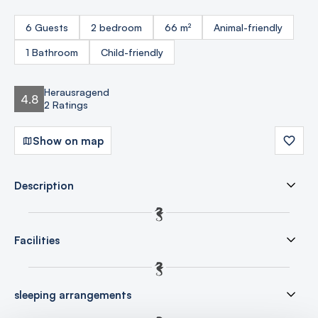
6 Guests
2 bedroom
66 m²
Animal-friendly
1 Bathroom
Child-friendly
Herausragend
4.8
2 Ratings
Show on map
Description
Facilities
sleeping arrangements