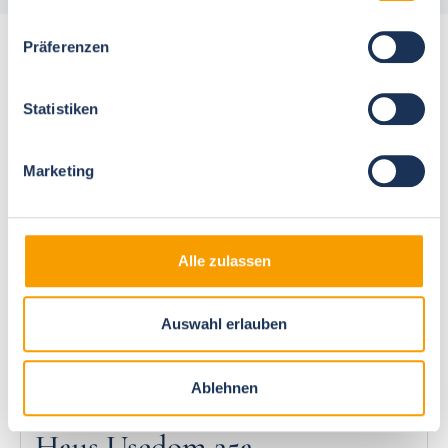
Präferenzen
More accommodations for 6 people
Statistiken
Marketing
Next
Alle zulassen
Auswahl erlauben
Ostseebad Nienhagen
Ablehnen
Ferienpark Seepferdchen,
Haus Usedom 25a