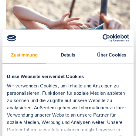
Zustimmung
Details
Über Cookies
Diese Webseite verwendet Cookies
Urlaub mit der Familie
Wir verwenden Cookies, um Inhalte und Anzeigen zu
Kunterbunter Familienurlaub
personalisieren, Funktionen für soziale Medien anbieten
Unsere kleinen Gäste können sich beim Rutschen,
zu können und die Zugriffe auf unsere Website zu
Schaukeln im Freien auf dem Spielplatz austoben oder
analysieren. Außerdem geben wir Informationen zu Ihrer
sich beim gemeinsamen Spieleabenden mit der Familie
Verwendung unserer Website an unsere Partner für
soziale Medien, Werbung und Analysen weiter. Unsere
durch unsere große Sammlung an Gesellschaftsspielen
Partner führen diese Informationen möglicherweise mit
würfeln, knobeln und spielen. Sie haben ausgerechnet