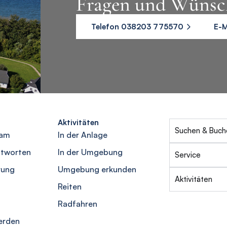
Fragen und Wünsc
Telefon 038203 775570
E-M
Aktivitäten
Suchen & Buch
eam
In der Anlage
ntworten
In der Umgebung
Service
rung
Umgebung erkunden
Aktivitäten
Reiten
Radfahren
erden