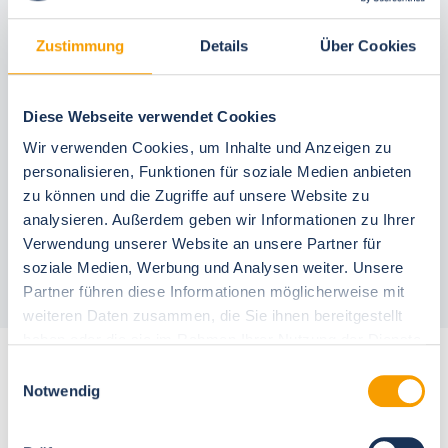
Zustimmung
Details
Über Cookies
In deiner Buchung inbegriffen
Diese Webseite verwendet Cookies
Bestpreis-Garantie
Wir verwenden Cookies, um Inhalte und Anzeigen zu
24 Stunden kostenfrei reservieren
personalisieren, Funktionen für soziale Medien anbieten
30 Tage vor Anreise kostenfrei stornieren
zu können und die Zugriffe auf unsere Website zu
Flexible An- und Abreise 24/7
analysieren. Außerdem geben wir Informationen zu Ihrer
Persönliche Beratungen
Schneller, direkter Support vor Ort
Verwendung unserer Website an unsere Partner für
soziale Medien, Werbung und Analysen weiter. Unsere
Partner führen diese Informationen möglicherweise mit
weiteren Daten zusammen, die Sie ihnen bereitgestellt
haben oder die sie im Rahmen Ihrer Nutzung der Dienste
gesammelt haben.
Weitere Unterkünfte für 6 Personen
Einwilligungsauswahl
Notwendig