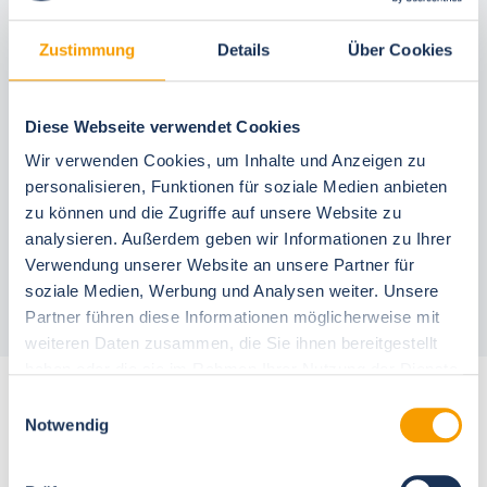
Zustimmung
Details
Über Cookies
In deiner Buchung inbegriffen
Diese Webseite verwendet Cookies
Bestpreis-Garantie
Wir verwenden Cookies, um Inhalte und Anzeigen zu
24 Stunden kostenfrei reservieren
personalisieren, Funktionen für soziale Medien anbieten
30 Tage vor Anreise kostenfrei stornieren
zu können und die Zugriffe auf unsere Website zu
Flexible An- und Abreise 24/7
analysieren. Außerdem geben wir Informationen zu Ihrer
Persönliche Beratungen
Schneller, direkter Support vor Ort
Verwendung unserer Website an unsere Partner für
soziale Medien, Werbung und Analysen weiter. Unsere
Partner führen diese Informationen möglicherweise mit
weiteren Daten zusammen, die Sie ihnen bereitgestellt
haben oder die sie im Rahmen Ihrer Nutzung der Dienste
gesammelt haben.
Weitere Unterkünfte für 6 Personen
Einwilligungsauswahl
Notwendig